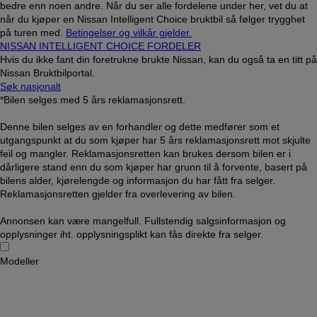
bedre enn noen andre. Når du ser alle fordelene under her, vet du at
når du kjøper en Nissan Intelligent Choice bruktbil så følger trygghet
på turen med.
Betingelser og vilkår gjelder.
NISSAN INTELLIGENT CHOICE FORDELER
Hvis du ikke fant din foretrukne brukte Nissan, kan du også ta en titt på
Nissan Bruktbilportal.
Søk nasjonalt
*Bilen selges med 5 års reklamasjonsrett.
Denne bilen selges av en forhandler og dette medfører som et
utgangspunkt at du som kjøper har 5 års reklamasjonsrett mot skjulte
feil og mangler. Reklamasjonsretten kan brukes dersom bilen er i
dårligere stand enn du som kjøper har grunn til å forvente, basert på
bilens alder, kjørelengde og informasjon du har fått fra selger.
Reklamasjonsretten gjelder fra overlevering av bilen.
Annonsen kan være mangelfull. Fullstendig salgsinformasjon og
opplysninger iht. opplysningsplikt kan fås direkte fra selger.
Modeller