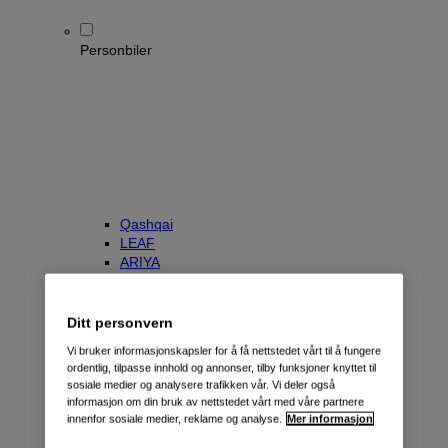
Personbiler
Qashqai
LEAF
ARIYA
X-Trail
Townstar Kombi
e-NV200 Evalia
Ditt personvern
Primastar/NV300 Kombi
Vi bruker informasjonskapsler for å få nettstedet vårt til å fungere
ordentlig, tilpasse innhold og annonser, tilby funksjoner knyttet til
sosiale medier og analysere trafikken vår. Vi deler også
informasjon om din bruk av nettstedet vårt med våre partnere
innenfor sosiale medier, reklame og analyse.
Mer informasjon