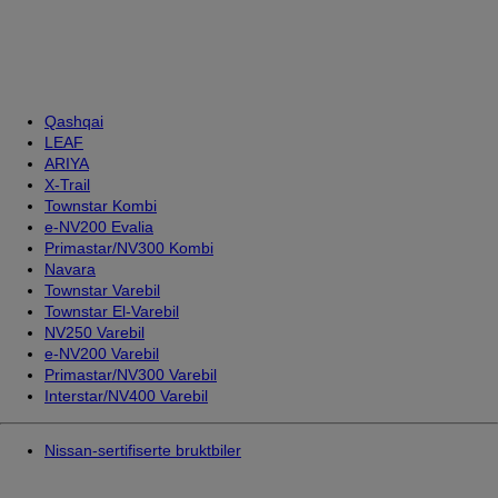
Qashqai
LEAF
ARIYA
X-Trail
Townstar Kombi
e-NV200 Evalia
Primastar/NV300 Kombi
Navara
Townstar Varebil
Townstar El-Varebil
NV250 Varebil
e-NV200 Varebil
Primastar/NV300 Varebil
Interstar/NV400 Varebil
Nissan-sertifiserte bruktbiler