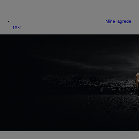
Mine lagrede
søk: