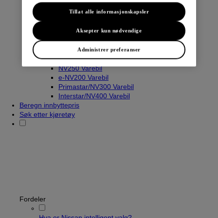
Tillat alle informasjonskapsler
Varebiler
Aksepter kun nødvendige
Navara
Townstar Varebil
Administrer preferanser
Townstar El-Varebil
NV250 Varebil
e-NV200 Varebil
Primastar/NV300 Varebil
Interstar/NV400 Varebil
Beregn innbyttepris
Søk etter kjøretøy
Fordeler
Hva er Nissan intelligent valg?