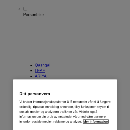
Personbiler
Qashqai
LEAF
ARIYA
X-Trail
Townstar Kombi
e-NV200 Evalia
Ditt personvern
Primastar/NV300 Kombi
Vi bruker informasjonskapsler for å få nettstedet vårt til å fungere
ordentlig, tilpasse innhold og annonser, tilby funksjoner knyttet til
sosiale medier og analysere trafikken vår. Vi deler også
informasjon om din bruk av nettstedet vårt med våre partnere
innenfor sosiale medier, reklame og analyse.
Mer informasjon