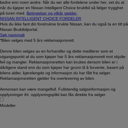
bedre enn noen andre. Når du ser alle fordelene under her, vet du at
når du kjøper en Nissan Intelligent Choice bruktbil så følger trygghet
på turen med.
Betingelser og vilkår gjelder.
NISSAN INTELLIGENT CHOICE FORDELER
Hvis du ikke fant din foretrukne brukte Nissan, kan du også ta en titt på
Nissan Bruktbilportal.
Søk nasjonalt
*Bilen selges med 5 års reklamasjonsrett.
Denne bilen selges av en forhandler og dette medfører som et
utgangspunkt at du som kjøper har 5 års reklamasjonsrett mot skjulte
feil og mangler. Reklamasjonsretten kan brukes dersom bilen er i
dårligere stand enn du som kjøper har grunn til å forvente, basert på
bilens alder, kjørelengde og informasjon du har fått fra selger.
Reklamasjonsretten gjelder fra overlevering av bilen.
Annonsen kan være mangelfull. Fullstendig salgsinformasjon og
opplysninger iht. opplysningsplikt kan fås direkte fra selger.
Modeller