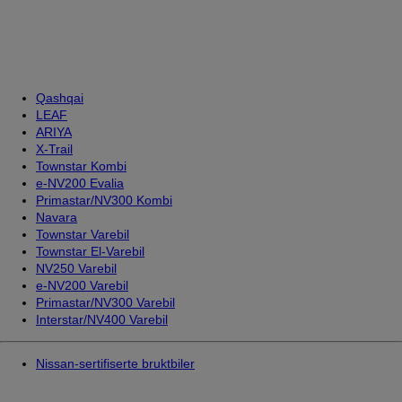
Qashqai
LEAF
ARIYA
X-Trail
Townstar Kombi
e-NV200 Evalia
Primastar/NV300 Kombi
Navara
Townstar Varebil
Townstar El-Varebil
NV250 Varebil
e-NV200 Varebil
Primastar/NV300 Varebil
Interstar/NV400 Varebil
Nissan-sertifiserte bruktbiler