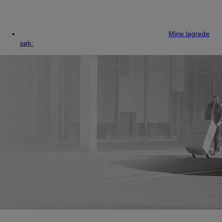
Mine lagrede
søk: