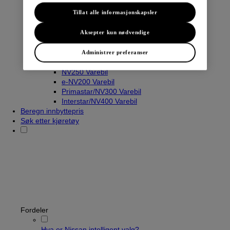
Tillat alle informasjonskapsler
Varebiler
Aksepter kun nødvendige
Navara
Townstar Varebil
Administrer preferanser
Townstar El-Varebil
NV250 Varebil
e-NV200 Varebil
Primastar/NV300 Varebil
Interstar/NV400 Varebil
Beregn innbyttepris
Søk etter kjøretøy
Fordeler
Hva er Nissan intelligent valg?