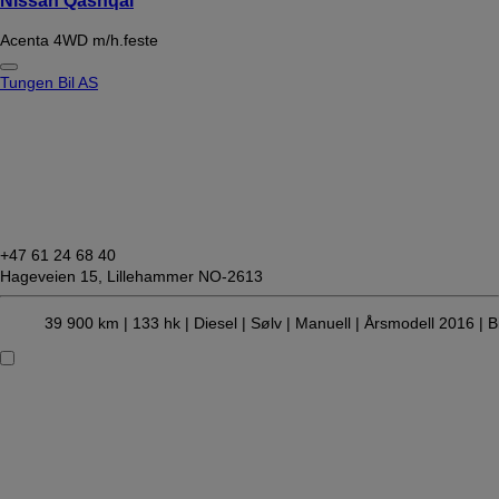
Nissan Qashqai
Acenta 4WD m/h.feste
Tungen Bil AS
+47 61 24 68 40
Hageveien 15,
Lillehammer NO-2613
39 900 km |
133 hk |
Diesel
| Sølv
| Manuell
| Årsmodell 2016
| B