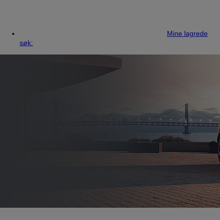
Mine lagrede
søk: