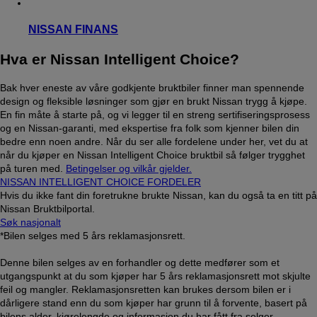
NISSAN FINANS
Hva er Nissan Intelligent Choice?
Bak hver eneste av våre godkjente bruktbiler finner man spennende
design og fleksible løsninger som gjør en brukt Nissan trygg å kjøpe.
En fin måte å starte på, og vi legger til en streng sertifiseringsprosess
og en Nissan-garanti, med ekspertise fra folk som kjenner bilen din
bedre enn noen andre. Når du ser alle fordelene under her, vet du at
når du kjøper en Nissan Intelligent Choice bruktbil så følger trygghet
på turen med.
Betingelser og vilkår gjelder.
NISSAN INTELLIGENT CHOICE FORDELER
Hvis du ikke fant din foretrukne brukte Nissan, kan du også ta en titt på
Nissan Bruktbilportal.
Søk nasjonalt
*Bilen selges med 5 års reklamasjonsrett.
Denne bilen selges av en forhandler og dette medfører som et
utgangspunkt at du som kjøper har 5 års reklamasjonsrett mot skjulte
feil og mangler. Reklamasjonsretten kan brukes dersom bilen er i
dårligere stand enn du som kjøper har grunn til å forvente, basert på
bilens alder, kjørelengde og informasjon du har fått fra selger.