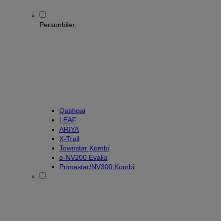
Personbiler
Qashqai
LEAF
ARIYA
X-Trail
Townstar Kombi
e-NV200 Evalia
Primastar/NV300 Kombi