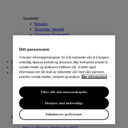
Varebiler
Navara
Townstar Varebil
Townstar El-Varebil
NV250 Varebil
e-NV200 Varebil
Ditt personvern
Primastar/NV300 Varebil
Interstar/NV400 Varebil
Vi bruker informasjonskapsler for å få nettstedet vårt til å fungere
Beregn innbyttepris
ordentlig, tilpasse innhold og annonser, tilby funksjoner knyttet til
Søk etter kjøretøy
sosiale medier og analysere trafikken vår. Vi deler også
informasjon om din bruk av nettstedet vårt med våre partnere
innenfor sosiale medier, reklame og analyse.
Mer informasjon
Tillat alle informasjonskapsler
Aksepter kun nødvendige
Administrer preferanser
Fordeler
Hva er Nissan intelligent valg?