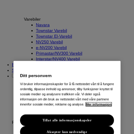
Varebiler
Navara
Townstar Varebil
Townstar El-Varebil
NV250 Varebil
e-NV200 Varebil
Primastar/NV300 Varebil
Interstar/NV400 Varebil
Beregn innbyttepris
Søk etter kjøretøy
Ditt personvern
Vi bruker informasjonskapsler for å få nettstedet vårt til å fungere
ordentlig, tilpasse innhold og annonser, tilby funksjoner knyttet til
sosiale medier og analysere trafikken vår. Vi deler også
informasjon om din bruk av nettstedet vårt med våre partnere
innenfor sosiale medier, reklame og analyse.
Mer informasjon
Tillat alle informasjonskapsler
Fordeler
Aksepter kun nødvendige
Hva er Nissan intelligent valg?