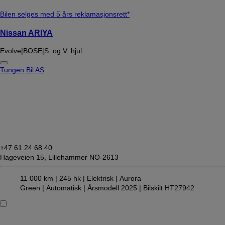
Bilen selges med 5 års reklamasjonsrett*
Nissan ARIYA
Evolve|BOSE|S. og V. hjul
Tungen Bil AS
+47 61 24 68 40
Hageveien 15,
Lillehammer NO-2613
11 000 km |
245 hk |
Elektrisk
| Aurora
Green
| Automatisk
| Årsmodell 2025
| Bilskilt HT27942