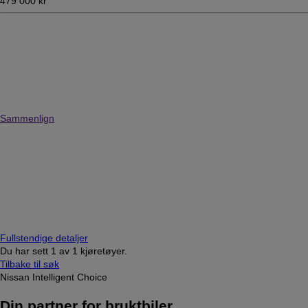
479 000 kr
Sammenlign
Fullstendige detaljer
Du har sett
1
av
1 kjøretøyer.
Tilbake til søk
Nissan Intelligent Choice
Din partner for bruktbiler