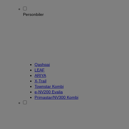
Personbiler
Qashqai
LEAF
ARIYA
X-Trail
Townstar Kombi
e-NV200 Evalia
Primastar/NV300 Kombi