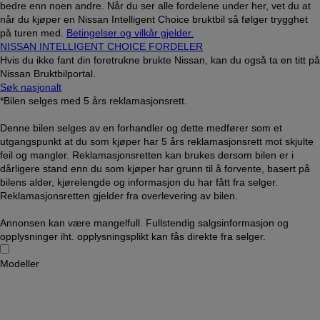
bedre enn noen andre. Når du ser alle fordelene under her, vet du at
når du kjøper en Nissan Intelligent Choice bruktbil så følger trygghet
på turen med.
Betingelser og vilkår gjelder.
NISSAN INTELLIGENT CHOICE FORDELER
Hvis du ikke fant din foretrukne brukte Nissan, kan du også ta en titt på
Nissan Bruktbilportal.
Søk nasjonalt
*Bilen selges med 5 års reklamasjonsrett.
Denne bilen selges av en forhandler og dette medfører som et
utgangspunkt at du som kjøper har 5 års reklamasjonsrett mot skjulte
feil og mangler. Reklamasjonsretten kan brukes dersom bilen er i
dårligere stand enn du som kjøper har grunn til å forvente, basert på
bilens alder, kjørelengde og informasjon du har fått fra selger.
Reklamasjonsretten gjelder fra overlevering av bilen.
Annonsen kan være mangelfull. Fullstendig salgsinformasjon og
opplysninger iht. opplysningsplikt kan fås direkte fra selger.
Modeller