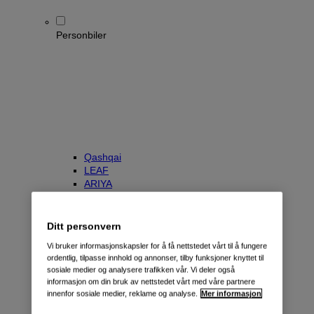
Personbiler
Qashqai
LEAF
ARIYA
X-Trail
Townstar Kombi
e-NV200 Evalia
Ditt personvern
Primastar/NV300 Kombi
Vi bruker informasjonskapsler for å få nettstedet vårt til å fungere
ordentlig, tilpasse innhold og annonser, tilby funksjoner knyttet til
sosiale medier og analysere trafikken vår. Vi deler også
informasjon om din bruk av nettstedet vårt med våre partnere
innenfor sosiale medier, reklame og analyse.
Mer informasjon