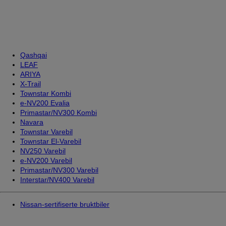
Qashqai
LEAF
ARIYA
X-Trail
Townstar Kombi
e-NV200 Evalia
Primastar/NV300 Kombi
Navara
Townstar Varebil
Townstar El-Varebil
NV250 Varebil
e-NV200 Varebil
Primastar/NV300 Varebil
Interstar/NV400 Varebil
Nissan-sertifiserte bruktbiler