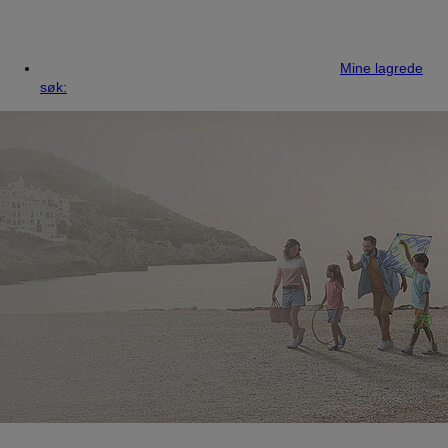
Mine lagrede
søk: