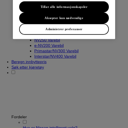
Tillat alle informasjonskapsler
Varebiler
Aksepter kun nødvendige
Navara
Townstar Varebil
Administrer preferanser
Townstar El-Varebil
NV250 Varebil
e-NV200 Varebil
Primastar/NV300 Varebil
Interstar/NV400 Varebil
Beregn innbyttepris
Søk etter kjøretøy
Fordeler
Hva er Nissan intelligent valg?